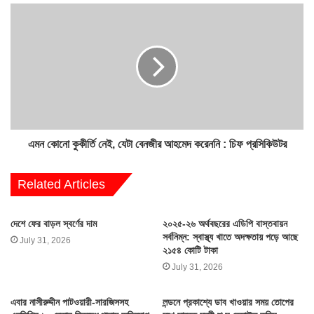
হয়তো এক মাসের মধ্যেই সংযুক্ত আরব আমিরাতে
সরকার তাকে বাংলাদেশে ফেরত দেবে। তিনি ফেরত
আসা সাপেক্ষে আমাদের এখানের চলমান মামলাগুলোতে
তাকে আদালতে আনা হবে।’
তিনি জানান, বাংলাদেশে ফেরানোর পর বিভিন্ন মামলায়
জিজ্ঞাসাবাদের জন্য তাকে রিমান্ডে নেওয়ার আবেদন
করবেন ট্রাইব্যুনাল।
এমন কোনো কুকীর্তি নেই, যেটা বেনজীর আহমেদ করেননি : চিফ প্রসিকিউটর
Related Articles
দেশে ফের বাড়ল স্বর্ণের দাম
২০২৫-২৬ অর্থবছরের এডিপি বাস্তবায়ন
সর্বনিম্ন: স্বাস্থ্য খাতে অদক্ষতায় পড়ে আছে
July 31, 2026
২১৫৪ কোটি টাকা
July 31, 2026
এবার নাসীরুদ্দীন পাটওয়ারী-সারজিসসহ
লন্ডনে প্রকাশ্যে ডাব খাওয়ার সময় তোপের