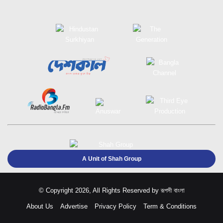
A Unit of Shah Group
© Copyright 2026, All Rights Reserved by
রূপসী বাংলা
About Us
Advertise
Privacy Policy
Term & Conditions