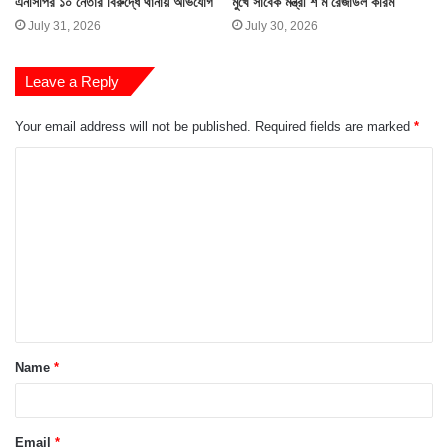
এনসিপির ১০ নেতার বিরুদ্ধে থানায় অভিযোগ
মুখে সাবেক মন্ত্রী শ ম রেজাউল করিম
July 31, 2026
July 30, 2026
Leave a Reply
Your email address will not be published.
Required fields are marked
*
C
o
m
m
e
n
t
Name
*
*
Email
*