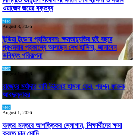
ওয়াজেদ জয়ের বক্তব্য
ভারত
August 3, 2026
ইন্ডিয়া টুডে’র প্রতিবেদন: ক্ষমতাচ্যুতির দুই বছরে
প্রথমবার প্রকাশ্যে আসছেন শেখ হাসিনা, জানাবেন
ভবিষ্যৎ পরিকল্পনা
ভারত
August 1, 2026
রাজ্যের মর্যাদার দাবি উঠলেই হামলা কেন, প্রশ্ন ফারুক
আবদুল্লাহর
ভারত
August 1, 2026
যন্তর-মন্তরে আপত্তিকর স্লোগান, শিক্ষার্থীদের ক্ষমা
করতে চান মোদি