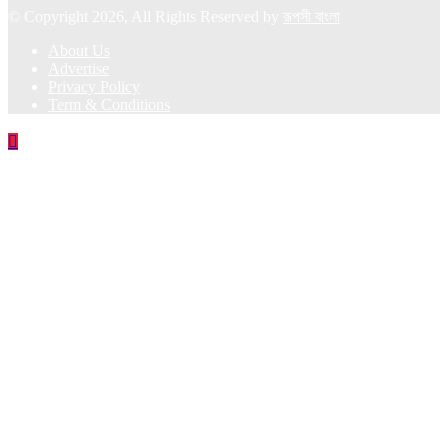
© Copyright 2026, All Rights Reserved by
রূপসী বাংলা
About Us
Advertise
Privacy Policy
Term & Conditions
Back
to
top
button