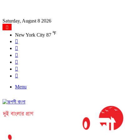
Saturday, August 8 2026
℉
New York City
87
Facebook
X
YouTube
Instagram
Log
In
Search
for
Menu