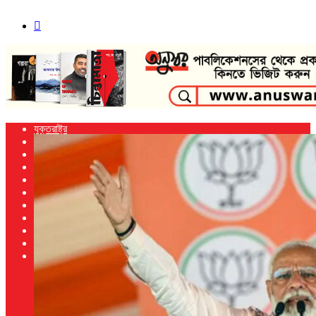
Search
for
যুক্তরাষ্ট্র
বাংলাদেশ
ভারত
আন্তর্জাতিক
খেলা
নিউ ইয়র্ক
প্রবাস
জাতিসংঘ
বিজ্ঞান ও প্রযুক্তি
বিনোদন
আরো
গণমাধ্যম
অনুবাদ
জীবনশৈলী
স্বাস্থ্য