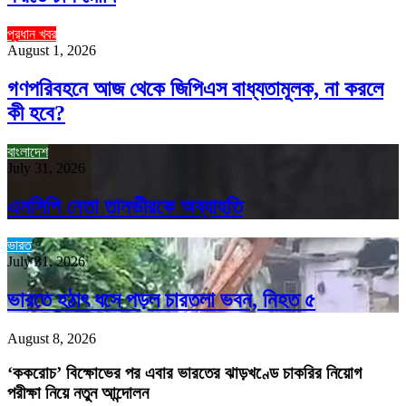
প্রধান খবর
August 1, 2026
গণপরিবহনে আজ থেকে জিপিএস বাধ্যতামূলক, না করলে
কী হবে?
বাংলাদেশ
July 31, 2026
এনসিপি নেতা তানভীরকে অব্যাহতি
ভারত
July 31, 2026
ভারতে হঠাৎ ধসে পড়ল চারতলা ভবন, নিহত ৫
August 8, 2026
‘ককরোচ’ বিক্ষোভের পর এবার ভারতের ঝাড়খণ্ডে চাকরির নিয়োগ
পরীক্ষা নিয়ে নতুন আন্দোলন