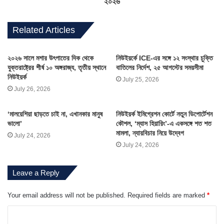
২০২৬
অংশগ্রহণের জন্য আন্তরিকভাবে আহ্বান
জানিয়েছেন।
Related Articles
ছবি: ফোটোসাংবাদিক নেহার সিদ্দিকী
২০২৬ সালে মশার উৎপাতের দিক থেকে
নিউইয়র্কে ICE-এর সঙ্গে ১২ সংস্থার চুক্তি
যুক্তরাষ্ট্রের শীর্ষ ১০ অঙ্গরাজ্য, তৃতীয় স্থানে
বাতিলের নির্দেশ, ২৫ আগস্টের সময়সীমা
নিউইয়র্ক
July 25, 2026
July 26, 2026
‘মালয়েশিয়া ছাড়তে চাই না, এখানকার মানুষ
নিউইয়র্ক ইমিগ্রেশন কোর্টে নতুন ডিপোর্টেশন
ভালো’
কৌশল, ‘ম্যাস হিয়ারিং’-এ একসঙ্গে শত শত
মামলা, ন্যায়বিচার নিয়ে উদ্বেগ
July 24, 2026
July 24, 2026
Leave a Reply
Your email address will not be published.
Required fields are marked
*
C