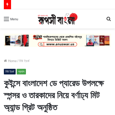
S
Menu
fo
Home
/
নিউ ইয়র্ক
নিউ ইয়র্ক
প্রবাস
কুইন্সে বাংলাদেশ ডে প্যারেড উপলক্ষে
স্পন্সর ও তারকাদের নিয়ে বর্ণাঢ্য মিট
অ্যান্ড গ্রিট অনুষ্ঠিত