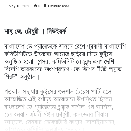
May 16, 2026
0
1 minute read
শাহ্ জে. চৌধুরী । নিউইয়র্ক
বাংলাদেশ ডে প্যারেডকে সামনে রেখে প্রবাসী বাংলাদেশি
কমিউনিটিতে উৎসবের আমেজ ছড়িয়ে দিতে কুইন্সে
অনুষ্ঠিত হলো স্পন্সর, কমিউনিটি নেতৃবৃন্দ এবং দেশি-
বিদেশি তারকাদের অংশগ্রহণে এক বিশেষ “মিট অ্যান্ড
গ্রিট” অনুষ্ঠান।
গতকাল সন্ধ্যায় কুইন্সের গুলশান টেরেস পার্টি হলে
আয়োজিত এই বর্ণাঢ্য আয়োজনে উপস্থিত ছিলেন
বাংলাদেশ ডে প্যারেডের গ্র্যান্ড মার্শাল এম আজিজ,
চেয়ারম্যান এটর্নি মঈন চৌধুরী, কনভেনর গিয়াস
আহমেদ, মেম্বার সেক্রেটারি ফাহাদ সোলাইমানসহ
আয়োজক কমিটির অন্যান্য নেতৃবৃন্দ।