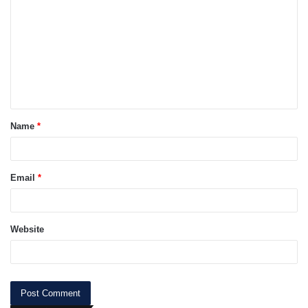
o
m
m
e
n
t
Name
*
*
Email
*
Website