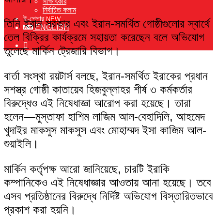
সাক্ষাৎকার
নির্বাচিত কলাম
ই-পেপার
NEW
তিনি ইরান সরকার এবং ইরান-সমর্থিত গোষ্ঠীগুলোর স্বার্থে
ENGLISH
তেল বিক্রির কার্যক্রমে সহায়তা করেছেন বলে অভিযোগ
Switch
তুলেছে মার্কিন ট্রেজারি বিভাগ।
skin
বার্তা সংস্থা রয়টার্স বলছে, ইরান-সমর্থিত ইরাকের প্রধান
সশস্ত্র গোষ্ঠী কাতায়েব হিজবুল্লাহর শীর্ষ ৩ কর্মকর্তার
বিরুদ্ধেও এই নিষেধাজ্ঞা আরোপ করা হয়েছে। তারা
হলেন—মুস্তাফা হাশিম লাজিম আল-বেহাদিলি, আহমেদ
খুদাইর মাকসুস মাকসুস এবং মোহাম্মদ ইসা কাজিম আল-
শুয়াইলি।
মার্কিন কর্তৃপক্ষ আরো জানিয়েছে, চারটি ইরাকি
কম্পানিকেও এই নিষেধাজ্ঞার আওতায় আনা হয়েছে। তবে
এসব প্রতিষ্ঠানের বিরুদ্ধে নির্দিষ্ট অভিযোগ বিস্তারিতভাবে
প্রকাশ করা হয়নি।