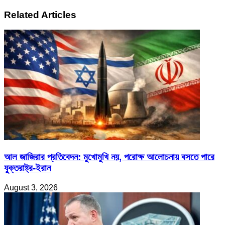
বছরে
দাবির
একটি
Related Articles
মানববন্ধনেও
জেনারেশন
মব!
নষ্ট
হয়েছে:
বিএমইউ
উপাচার্য
আল জাজিরার প্রতিবেদন: মুখোমুখি নয়, পরোক্ষ আলোচনায় বসতে পারে
যুক্তরাষ্ট্র-ইরান
August 3, 2026