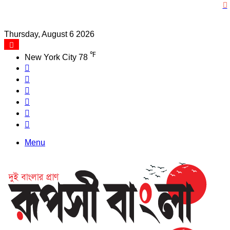
Thursday, August 6 2026
℉
New York City
78
Facebook
X
YouTube
Instagram
Log
In
Search
for
Menu