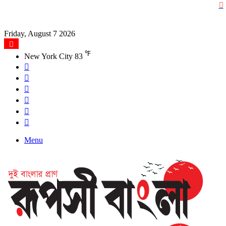
Friday, August 7 2026
℉
New York City
83
Facebook
X
YouTube
Instagram
Log
In
Search
for
Menu