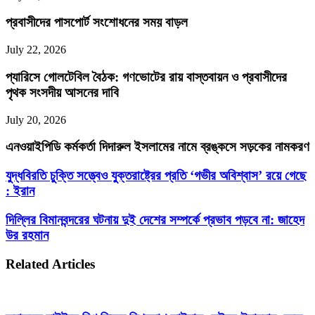
প্রবাসীদের পাসপোর্ট সংশোধনের সময় বাড়ল
July 22, 2026
প্যারিসে গোলটেবিল বৈঠক: গণভোটের রায় বাস্তবায়ন ও প্রবাসীদের
পৃথক সংসদীয় আসনের দাবি
July 20, 2026
এনওয়াইপিডি কর্মকর্তা দিদারুল ইসলামের নামে ব্রঙ্কসে সড়কের নামকরণ
যুদ্ধবিরতি
যুদ্ধবিরতি চুক্তি সত্ত্বেও যুক্তরাষ্ট্রের প্রতি ‘গভীর অবিশ্বাস’ রয়ে গেছে
চুক্তি
: ইরান
সত্ত্বেও
যুক্তরাষ্ট্রের
দিল্লির
দিল্লির বিমানবন্দরের ঘটনায় দুই দেশের সম্পর্কে প্রভাব পড়বে না: জাহেদ
প্রতি
বিমানবন্দরের
উর রহমান
‘গভীর
ঘটনায়
অবিশ্বাস’
দুই
রয়ে
Related Articles
দেশের
গেছে
সম্পর্কে
:
প্রভাব
ইরান
পড়বে