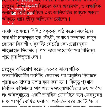
সাক্ষাৎকার
নেতৃবৃন্দ বিপক্ষ দলের বিরুদ্ধে ভবন জবরদখল, ৩ লক্ষাধিক
নির্বাচিত কলাম
ই-পেপার
NEW
ডলারের আর্থিক অনিয়ম এবং জালিয়াতির মাধ্যমে ক্ষমতা
ENGLISH
আঁকড়ে ধরার তীব্র অভিযোগ তোলেন।
Switch
skin
সংবাদ সম্মেলনে লিখিত বক্তব্য পাঠ করেন সংগঠনের
সভাপতি মাকসুদুল হক চৌধুরী, সাধারণ সম্পাদক মাসুদ
হোসেন সিরাজী ও ট্রাস্টি বোর্ডের কো-চেয়ারম্যান
শাহজাহান সিকদার। পরে তারা সাংবাদিকদের বিভিন্ন
প্রশ্নের উত্তর দেন।
নেতৃবৃন্দ অভিযোগ করেন, ২০২২ সালে গঠিত
অন্তর্বর্তীকালীন কমিটির মেয়াদের পর অনুষ্ঠিত নির্বাচনে
প্রায় ৬০ হাজার ডলার ব্যয় করা হয়। কিন্তু প্রধান
নির্বাচন কমিশনার শেখ খালেদ সংখ্যাগরিষ্ঠতার ভয় দেখিয়ে
লং আইল্যান্ডের একটি ডানকিন ডোনাটসে বসে ফেসবুকের
মাধ্যমে পূর্ব ঘোষিত ফলাফল পরিবর্তন করে একটি ‘জাল