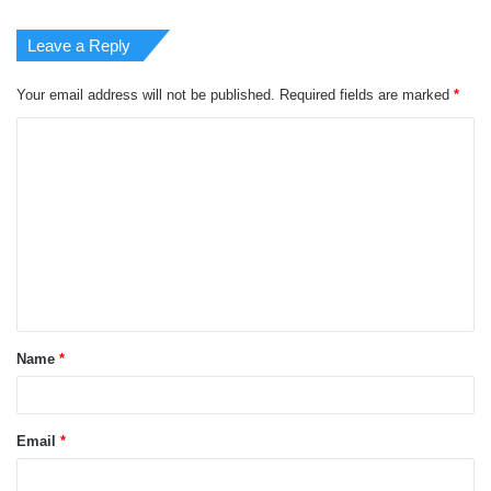
Leave a Reply
Your email address will not be published.
Required fields are marked
*
C
o
m
m
e
n
t
Name
*
*
Email
*