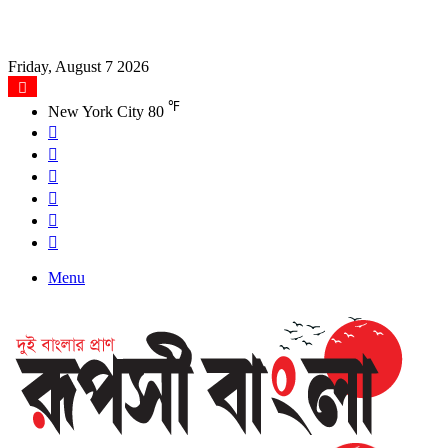
Friday, August 7 2026
℉
New York City
80
Facebook
X
YouTube
Instagram
Log
In
Search
for
Menu