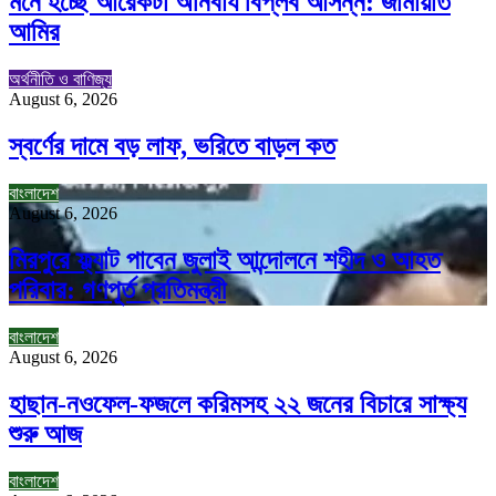
মনে হচ্ছে আরেকটা অনিবার্য বিপ্লব আসন্ন: জামায়াত
আমির
অর্থনীতি ও বাণিজ্য
August 6, 2026
স্বর্ণের দামে বড় লাফ, ভরিতে বাড়ল কত
বাংলাদেশ
August 6, 2026
মিরপুরে ফ্ল্যাট পাবেন জুলাই আন্দোলনে শহীদ ও আহত
পরিবার: গণপূর্ত প্রতিমন্ত্রী
বাংলাদেশ
August 6, 2026
হাছান-নওফেল-ফজলে করিমসহ ২২ জনের বিচারে সাক্ষ্য
শুরু আজ
বাংলাদেশ