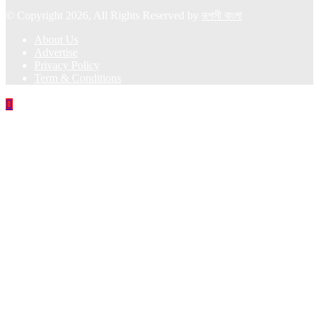
© Copyright 2026, All Rights Reserved by
রূপসী বাংলা
About Us
Advertise
Privacy Policy
Term & Conditions
Back
to
top
button