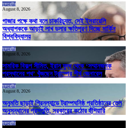
যুক্তরাষ্ট্র
August 8, 2026
গাজার পক্ষে কথা বলে চাকরিচ্যুত, সেই ইসরায়েলি
অধ্যাপককে আড়াই লাখ ডলার ক্ষতিপূরণ দিচ্ছে মার্কিন
বিশ্ববিদ্যালয়
যুক্তরাষ্ট্র
August 8, 2026
সামরিক বিকল্প সীমিত, ইরান যুদ্ধ থেকে ‘সম্মানজনক
প্রস্থানের পথ’ খুঁজছেন ট্রাম্পের শীর্ষ জেনারেল
যুক্তরাষ্ট্র
August 8, 2026
অনুমতি ছাড়াই গ্রিনল্যান্ডে ট্রাম্পঘনিষ্ঠ প্রতিষ্ঠানের তেল
অনুসন্ধানের প্রস্তুতি, সরকারের কঠোর হুঁশিয়ারি
যুক্তরাষ্ট্র