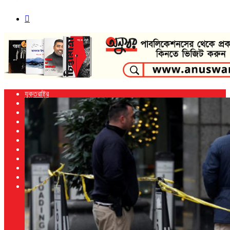
Search
for
যুক্তরাষ্ট্র
বাংলাদেশ
ভারত
আন্তর্জাতিক
খেলা
নিউ ইয়র্ক
প্রবাস
জাতিসংঘ
বিজ্ঞান ও প্রযুক্তি
বিনোদন
আরো
গণমাধ্যম
অনুবাদ
জীবনশৈলী
স্বাস্থ্য