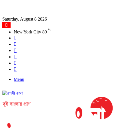
Saturday, August 8 2026
℉
New York City
89
Facebook
X
YouTube
Instagram
Log
In
Search
for
Menu