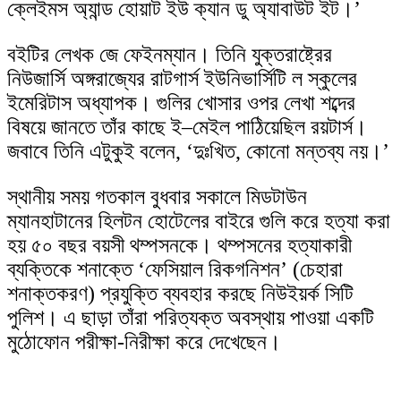
ক্লেইমস অ্যান্ড হোয়াট ইউ ক্যান ডু অ্যাবাউট ইট।’
বইটির লেখক জে ফেইনম্যান। তিনি যুক্তরাষ্ট্রের
নিউজার্সি অঙ্গরাজ্যের রাটগার্স ইউনিভার্সিটি ল স্কুলের
ইমেরিটাস অধ্যাপক। গুলির খোসার ওপর লেখা শব্দের
বিষয়ে জানতে তাঁর কাছে ই–মেইল পাঠিয়েছিল রয়টার্স।
জবাবে তিনি এটুকুই বলেন, ‘দুঃখিত, কোনো মন্তব্য নয়।’
স্থানীয় সময় গতকাল বুধবার সকালে মিডটাউন
ম্যানহাটানের হিলটন হোটেলের বাইরে গুলি করে হত্যা করা
হয় ৫০ বছর বয়সী থম্পসনকে। থম্পসনের হত্যাকারী
ব্যক্তিকে শনাক্তে ‘ফেসিয়াল রিকগনিশন’ (চেহারা
শনাক্তকরণ) প্রযুক্তি ব্যবহার করছে নিউইয়র্ক সিটি
পুলিশ। এ ছাড়া তাঁরা পরিত্যক্ত অবস্থায় পাওয়া একটি
মুঠোফোন পরীক্ষা-নিরীক্ষা করে দেখেছেন।