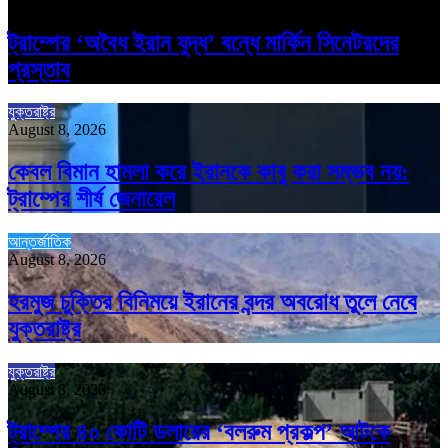
August 8, 2026
ট্রাম্পের ‘অবৈধ ইরান যুদ্ধ’ বন্ধে মার্কিন সিনেটরদের
প্রস্তাব
যুক্তরাষ্ট্র
August 8, 2026
কেবল বিমান হামলা করে ইরানকে কাবু করা সম্ভব নয়:
ট্রাম্পের শীর্ষ জেনারেল
আন্তর্জাতিক
August 8, 2026
হরমুজ চুক্তির বিনিময়ে ইরানের বন্দর অবরোধ তুলে নেবে
যুক্তরাষ্ট্র
যুক্তরাষ্ট্র
August 8, 2026
ট্রাম্পের ৪০ কোটি ডলারের ‘বলরুম প্রকল্প’ আটকে