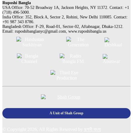
Ruposhi Bangla
USA Office: 70-52 Broadway 1A, Jackson Heights, NY 11372. Contact:‭ +1
(718) 496-5000.
India Office: 352, Block A, Sector 2, Rohini, New Delhi 110085. Contact:
+91 987 343 8786.
Bangladesh Office: F-29, Road-01, Sector-02, Aftabnagar, Dhaka-1212.
Email:
ruposhibanglanyc@gmail.com
, www.ruposhibangla.us
A Unit of Shah Group
© Copyright 2026, All Rights Reserved by
রূপসী বাংলা