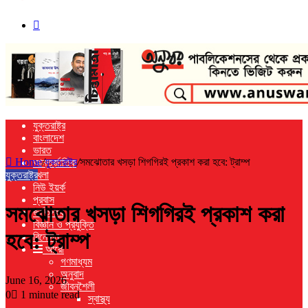
Search
for
যুক্তরাষ্ট্র
বাংলাদেশ
ভারত
Home
/
যুক্তরাষ্ট্র
/
সমঝোতার খসড়া শিগগিরই প্রকাশ করা হবে: ট্রাম্প
আন্তর্জাতিক
যুক্তরাষ্ট্র
খেলা
নিউ ইয়র্ক
প্রবাস
সমঝোতার খসড়া শিগগিরই প্রকাশ করা
জাতিসংঘ
বিজ্ঞান ও প্রযুক্তি
হবে: ট্রাম্প
বিনোদন
আরো
গণমাধ্যম
অনুবাদ
June 16, 2026
জীবনশৈলী
0
1 minute read
স্বাস্থ্য