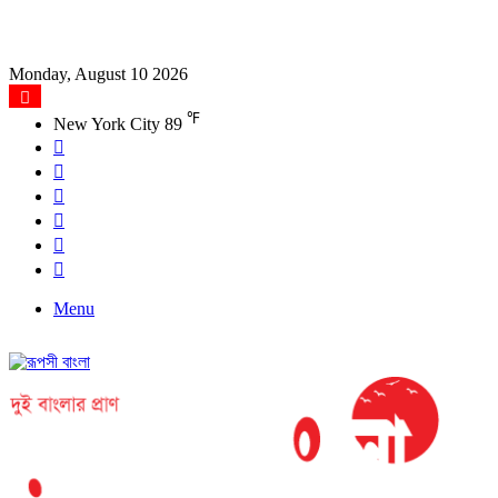
Monday, August 10 2026
℉
New York City
89
Facebook
X
YouTube
Instagram
Log
In
Search
for
Menu