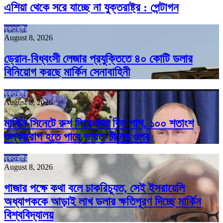
এশিয়া থেকে সরে যাচ্ছে না যুক্তরাষ্ট্র : পেন্টাগন
যুক্তরাষ্ট্র
August 8, 2026
ড্রোন-বিধ্বংসী লেজার প্রযুক্তিতে ৪০ কোটি ডলার
বিনিয়োগ করছে মার্কিন সেনাবাহিনী
যুক্তরাষ্ট্র
August 8, 2026
মার্কিন সিনেটে রুশ নিষেধাজ্ঞা বিল পাশ, ১০০ শতাংশ
শুল্কারোপ হতে পারে ভারত-চীনের ওপর
যুক্তরাষ্ট্র
August 8, 2026
গাজার পক্ষে কথা বলে চাকরিচ্যুত, সেই ইসরায়েলি
অধ্যাপককে আড়াই লাখ ডলার ক্ষতিপূরণ দিচ্ছে মার্কিন
বিশ্ববিদ্যালয়