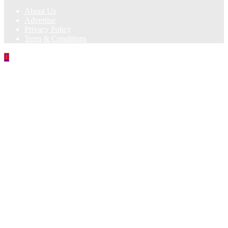
About Us
Advertise
Privacy Policy
Term & Conditions
Back
to
top
button