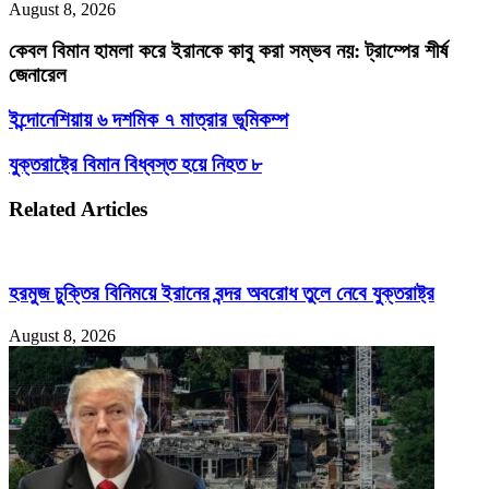
August 8, 2026
কেবল বিমান হামলা করে ইরানকে কাবু করা সম্ভব নয়: ট্রাম্পের শীর্ষ
জেনারেল
ইন্দোনেশিয়ায়
ইন্দোনেশিয়ায় ৬ দশমিক ৭ মাত্রার ভূমিকম্প
৬
দশমিক
যুক্তরাষ্ট্রে
যুক্তরাষ্ট্রে বিমান বিধ্বস্ত হয়ে নিহত ৮
৭
বিমান
মাত্রার
বিধ্বস্ত
Related Articles
ভূমিকম্প
হয়ে
নিহত
৮
হরমুজ চুক্তির বিনিময়ে ইরানের বন্দর অবরোধ তুলে নেবে যুক্তরাষ্ট্র
August 8, 2026