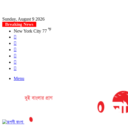
Sunday, August 9 2026
Breaking News
℉
New York City
77
Facebook
X
YouTube
Instagram
Log
In
Search
for
Menu