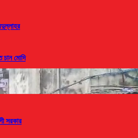
দুল্লাহর
তে চান মোদি
োগী সরকার