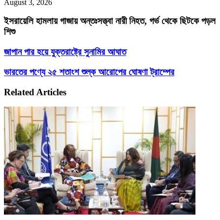
August 3, 2026
ইসরায়েলি হামলায় গাজায় অন্তঃসত্ত্বা নারী নিহত, গর্ভ থেকে ছিটকে পড়ল
শিশু
জাপান
জাপান পার হয়ে যুক্তরাষ্ট্রে সুনামির আঘাত
পার
হয়ে
ভারতের
ভারতের পণ্যে ২৫ শতাংশ শুল্ক আরোপের ঘোষণা ট্রাম্পের
যুক্তরাষ্ট্রে
পণ্যে
সুনামির
২৫
Related Articles
আঘাত
শতাংশ
শুল্ক
আরোপের
ঘোষণা
ট্রাম্পের