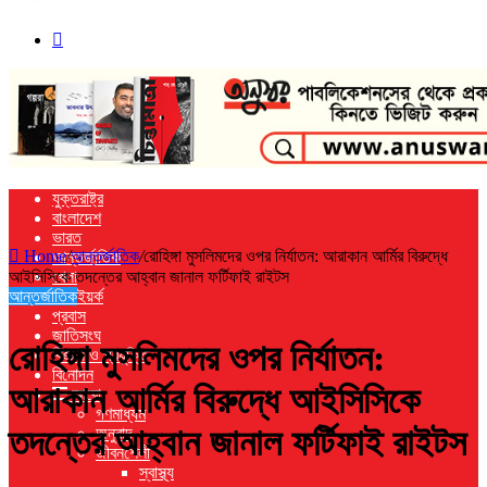
Search
for
যুক্তরাষ্ট্র
বাংলাদেশ
ভারত
Home
/
আন্তর্জাতিক
/
রোহিঙ্গা মুসলিমদের ওপর নির্যাতন: আরাকান আর্মির বিরুদ্ধে
আন্তর্জাতিক
আইসিসিকে তদন্তের আহ্বান জানাল ফর্টিফাই রাইটস
খেলা
আন্তর্জাতিক
নিউ ইয়র্ক
প্রবাস
জাতিসংঘ
রোহিঙ্গা মুসলিমদের ওপর নির্যাতন:
বিজ্ঞান ও প্রযুক্তি
বিনোদন
আরাকান আর্মির বিরুদ্ধে আইসিসিকে
আরো
গণমাধ্যম
তদন্তের আহ্বান জানাল ফর্টিফাই রাইটস
অনুবাদ
জীবনশৈলী
স্বাস্থ্য