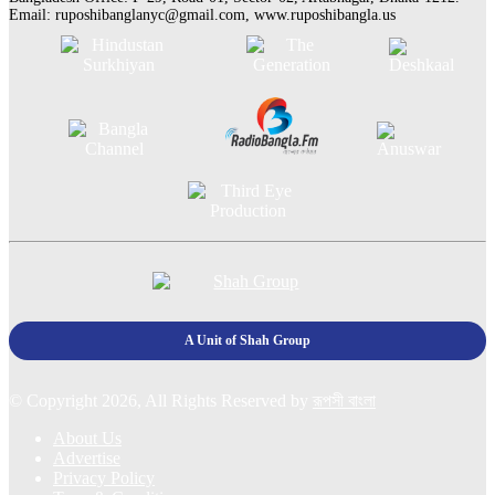
Email:
ruposhibanglanyc@gmail.com
, www.ruposhibangla.us
A Unit of Shah Group
© Copyright 2026, All Rights Reserved by
রূপসী বাংলা
About Us
Advertise
Privacy Policy