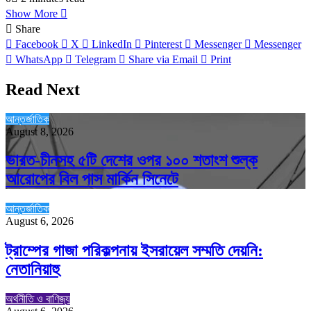
Show More
Share
Facebook
X
LinkedIn
Pinterest
Messenger
Messenger
WhatsApp
Telegram
Share via Email
Print
Read Next
আন্তর্জাতিক
August 8, 2026
ভারত-চীনসহ ৫টি দেশের ওপর ১০০ শতাংশ শুল্ক
আরোপের বিল পাস মার্কিন সিনেটে
আন্তর্জাতিক
August 6, 2026
ট্রাম্পের গাজা পরিকল্পনায় ইসরায়েল সম্মতি দেয়নি:
নেতানিয়াহু
অর্থনীতি ও বাণিজ্য