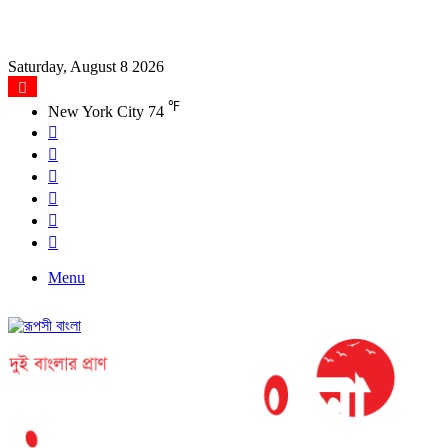
Saturday, August 8 2026
℉
New York City
74
Facebook
X
YouTube
Instagram
Log
In
Search
for
Menu