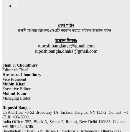
Instagram
লেখা পাঠান
রূপসী বাংলায় আপনার লেখাটি প্রকাশ করতে চাইলে ইমেইল করুন।
ইমেইল ঠিকানা:
ruposhibanglanyc@gmail.com
ruposhibangla.dhaka@gmail.com
Shah J. Choudhury
Editor in Chief
Husneara Choudhury
Vice President
Mubin Khan
Executive Editor
Moinul Islam
Managing Editor
Ruposhi Bangla
USA Office: 70-52 Broadway 1A, Jackson Heights, NY 11372. Contact:‭ +1
(718) 496-5000.
India Office: 352, Block A, Sector 2, Rohini, New Delhi 110085. Contact:
+91 987 343 8786.
Bangladesh Office: F-29, Road-01, Sector-02, Aftabnagar, Dhaka-1212.