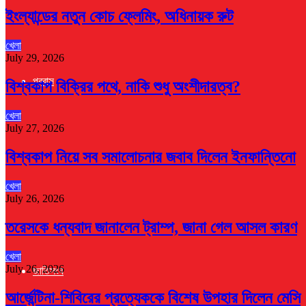
ইংল্যান্ডের নতুন কোচ ফ্লেমিং, অধিনায়ক রুট
খেলা
July 29, 2026
প্রবাস
বিশ্বকাপ বিক্রির পথে, নাকি শুধু অংশীদারত্ব?
খেলা
July 27, 2026
বিশ্বকাপ নিয়ে সব সমালোচনার জবাব দিলেন ইনফান্তিনো
খেলা
July 26, 2026
তরেসকে ধন্যবাদ জানালেন ট্রাম্প, জানা গেল আসল কারণ
খেলা
July 26, 2026
জাতিসংঘ
আর্জেন্টিনা-শিবিরের প্রত্যেককে বিশেষ উপহার দিলেন মেসি