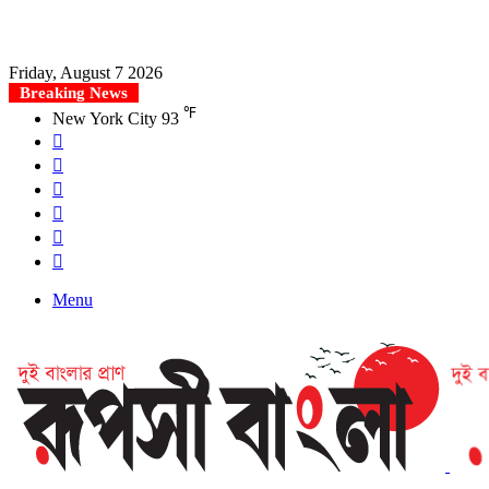
Friday, August 7 2026
Breaking News
℉
New York City
93
Facebook
X
YouTube
Instagram
Log
In
Search
for
Menu