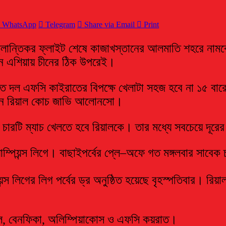
WhatsApp
Telegram
Share via Email
Print
ক্লান্তিকর ফ্লাইট শেষে কাজাখস্তানের আলমাতি শহরে নামব
 এশিয়ায় চীনের ঠিক উপরেই।
নবাগত দল এফসি কাইরাতের বিপক্ষে খেলাটা সহজ হবে না ১৫ 
নালেন রিয়াল কোচ জাভি আলোনসো।
 মাঠে চারটি ম্যাচ খেলতে হবে রিয়ালকে। তার মধ্যে সবচেয়ে দূ
য়ন্স লিগে। বাছাইপর্বের প্লে–অফে গত মঙ্গলবার সাবেক চ্যা
্স লিগের লিগ পর্বের ড্র অনুষ্ঠিত হয়েছে বৃহস্পতিবার। রিয়াল
পুল, বেনফিকা, অলিম্পিয়াকোস ও এফসি কয়রাত।