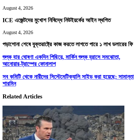
August 4, 2026
ICE এজেন্টদের মুখোশ নিষিদ্ধে নিউইয়র্কের আইন স্থগিত
August 4, 2026
পড়াশোনা শেষে যুক্তরাষ্ট্রে কাজ করতে লাগতে পারে ১ লাখ ডলারের ফি
শুল্ক
শুল্ক হার ঘোষণা একদিন পিছিয়ে, মার্কিন শুল্ক হ্রাসে সমঝোতা,
হার
আনোয়ার-ট্রাম্পের ফোনালাপ
ঘোষণা
একদিন
সব
সব কমিটি থেকে নারীদের সিস্টেমেটিক্যালি সাইড করা হয়েছে: সামান্তা
পিছিয়ে,
কমিটি
শারমিন
মার্কিন
থেকে
শুল্ক
নারীদের
হ্রাসে
Related Articles
সিস্টেমেটিক্যালি
সমঝোতা,
সাইড
আনোয়ার-
করা
ট্রাম্পের
হয়েছে:
ফোনালাপ
সামান্তা
শারমিন