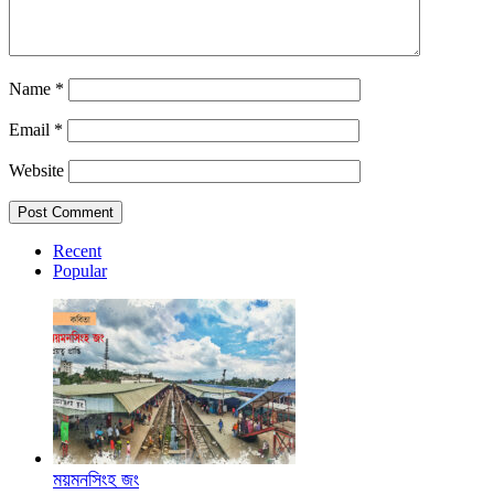
Name
*
Email
*
Website
Recent
Popular
ময়মনসিংহ জং