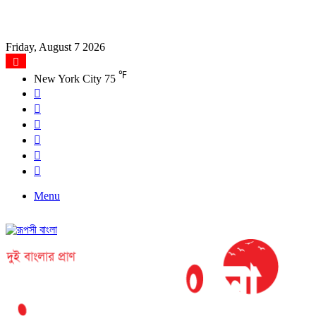
Friday, August 7 2026
℉
New York City
75
Facebook
X
YouTube
Instagram
Log
In
Search
for
Menu