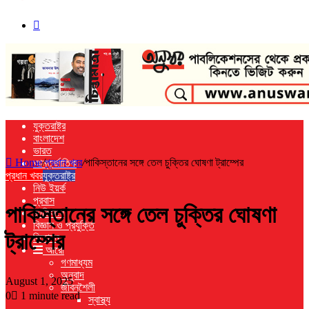
Search
for
যুক্তরাষ্ট্র
বাংলাদেশ
ভারত
Home
/
প্রধান খবর
/
পাকিস্তানের সঙ্গে তেল চুক্তির ঘোষণা ট্রাম্পের
আন্তর্জাতিক
প্রধান খবর
খেলা
যুক্তরাষ্ট্র
নিউ ইয়র্ক
প্রবাস
পাকিস্তানের সঙ্গে তেল চুক্তির ঘোষণা
জাতিসংঘ
বিজ্ঞান ও প্রযুক্তি
ট্রাম্পের
বিনোদন
আরো
গণমাধ্যম
অনুবাদ
August 1, 2025
জীবনশৈলী
0
1 minute read
স্বাস্থ্য