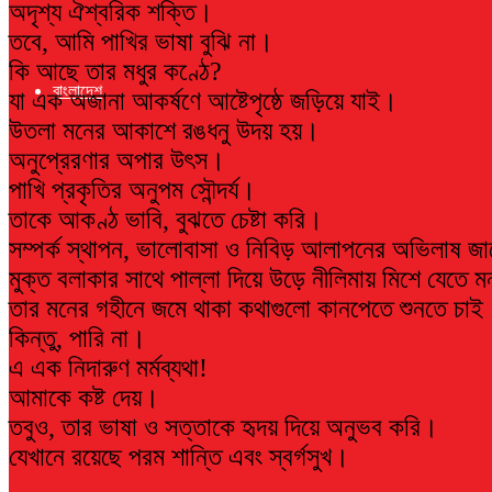
অদৃশ্য ঐশ্বরিক শক্তি।
তবে, আমি পাখির ভাষা বুঝি না।
কি আছে তার মধুর কণ্ঠে?
বাংলাদেশ
যা এক অজানা আকর্ষণে আষ্টেপৃষ্ঠে জড়িয়ে যাই।
উতলা মনের আকাশে রঙধনু উদয় হয়।
অনুপ্রেরণার অপার উৎস।
পাখি প্রকৃতির অনুপম সৌন্দর্য।
তাকে আকণ্ঠ ভাবি, বুঝতে চেষ্টা করি।
সম্পর্ক স্থাপন, ভালোবাসা ও নিবিড় আলাপনের অভিলাষ জ
মুক্ত বলাকার সাথে পাল্লা দিয়ে উড়ে নীলিমায় মিশে যেতে 
তার মনের গহীনে জমে থাকা কথাগুলো কানপেতে শুনতে চাই
কিন্তু, পারি না।
এ এক নিদারুণ মর্মব্যথা!
আমাকে কষ্ট দেয়।
তবুও, তার ভাষা ও সত্তাকে হৃদয় দিয়ে অনুভব করি।
যেখানে রয়েছে পরম শান্তি এবং স্বর্গসুখ।