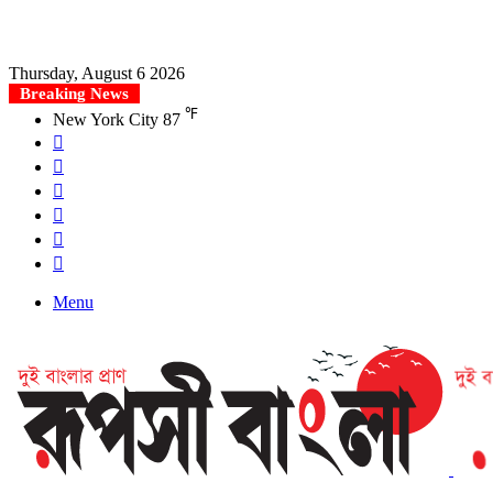
Thursday, August 6 2026
Breaking News
℉
New York City
87
Facebook
X
YouTube
Instagram
Log
In
Search
for
Menu