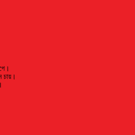
াগে।
মন চায়।
।