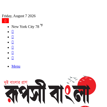
Friday, August 7 2026
℉
New York City
78
Facebook
X
YouTube
Instagram
Log
In
Search
for
Menu