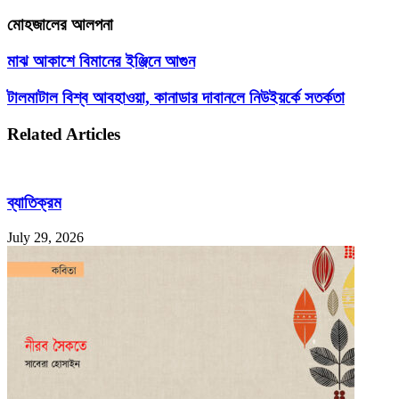
মোহজালের আলপনা
মাঝ
মাঝ আকাশে বিমানের ইঞ্জিনে আগুন
আকাশে
বিমানের
টালমাটাল
টালমাটাল বিশ্ব আবহাওয়া, কানাডার দাবানলে নিউইয়র্কে সতর্কতা
ইঞ্জিনে
বিশ্ব
আগুন
আবহাওয়া,
Related Articles
কানাডার
দাবানলে
নিউইয়র্কে
সতর্কতা
ব্যাতিক্রম
July 29, 2026