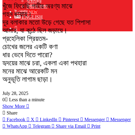
সাক্ষাৎকার
খুঁজে ফিরেছি গভীর অরণ্য মাঝে
নির্বাচিত কলাম
ই-পেপার
NEW
গহন ছায়ায়।
ENGLISH
দূর বলাকার মতো উড়ে গেছে যত পিপাসা
Switch
আমার, যা কন্ঠে ছিল জড়ায়ে।
skin
প্রহেলিকা প্রিয়তম-
চোখের জলের একটি কণা
ধার ভেবে দিতে পারো?
হৃদয়ের মাঝে চরা, একলা একা পথহারা
মনের মাঝে আরেকটি মন
অনুভূতি লাগাম ছাড়া।
July 28, 2025
0
Less than a minute
Show More
Share
Facebook
X
LinkedIn
Pinterest
Messenger
Messenger
WhatsApp
Telegram
Share via Email
Print