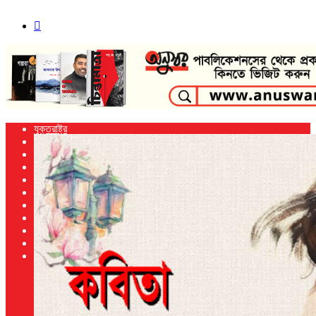
Search
for
যুক্তরাষ্ট্র
বাংলাদেশ
ভারত
আন্তর্জাতিক
খেলা
নিউ ইয়র্ক
প্রবাস
জাতিসংঘ
বিজ্ঞান ও প্রযুক্তি
বিনোদন
আরো
গণমাধ্যম
অনুবাদ
জীবনশৈলী
স্বাস্থ্য