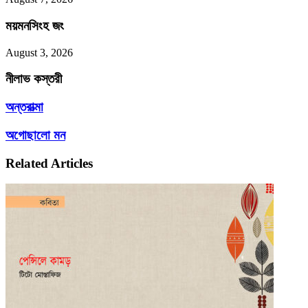
ময়মনসিংহ জং
August 3, 2026
নীলাভ কস্তরী
অন্তরাত্মা
অন্তরাত্মা
অগোছালো
অগোছালো মন
মন
Related Articles