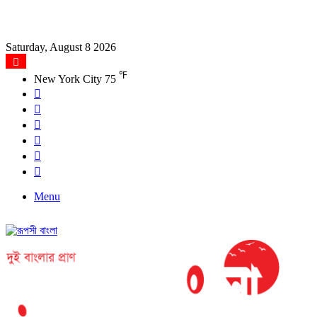
Saturday, August 8 2026
℉
New York City
75
Facebook
X
YouTube
Instagram
Log
In
Search
for
Menu